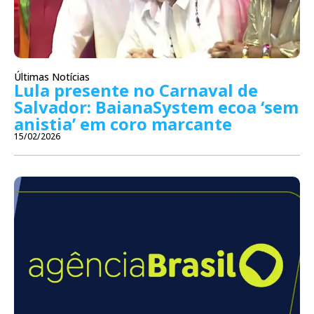
Últimas Notícias
Lula presente no Carnaval de
Salvador: BaianaSystem ecoa ‘sem
anistia’ em coro marcante
15/02/2026