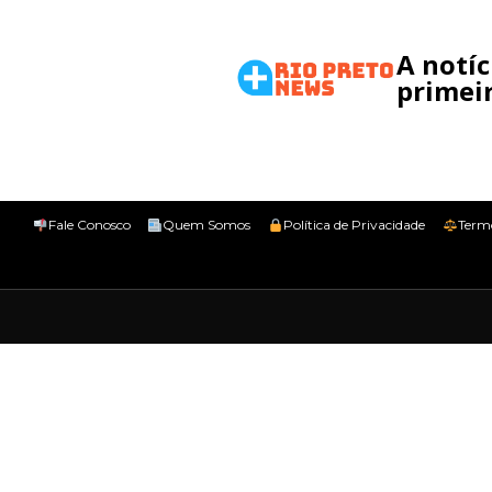
A notí
primeir
Fale Conosco
Quem Somos
Política de Privacidade
Term