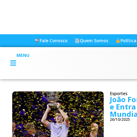
Fale Conosco
Quem Somos
Polític
MENU
Esportes
João Fo
e Entra
Mundia
26/10/2025