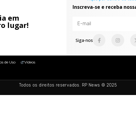
Inscreva-se e receba noss
cia em
o lugar!
Siga-nos
os de Uso
Vídeos
Todos os direitos reservados. RP News © 2025