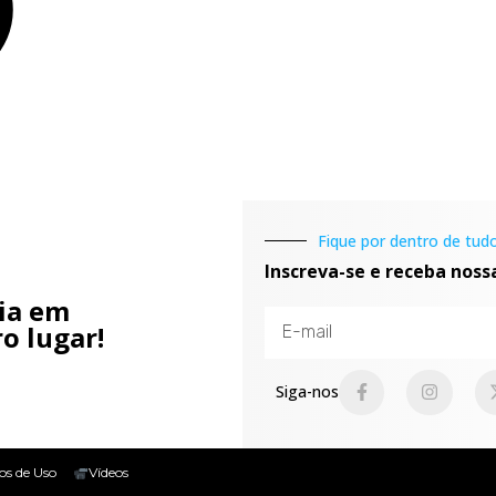
Fique por dentro de tudo
Inscreva-se e receba noss
cia em
o lugar!
Siga-nos
os de Uso
Vídeos