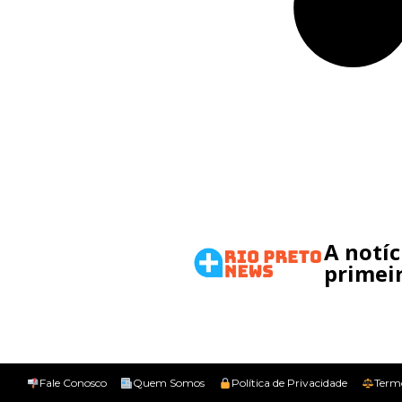
A notí
primeir
Fale Conosco
Quem Somos
Política de Privacidade
Term