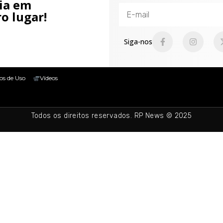
cia em
o lugar!
Siga-nos
os de Uso
Vídeos
Todos os direitos reservados. RP News © 2025