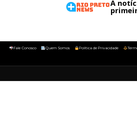
A notí
primeir
Fale Conosco
Quem Somos
Política de Privacidade
Term