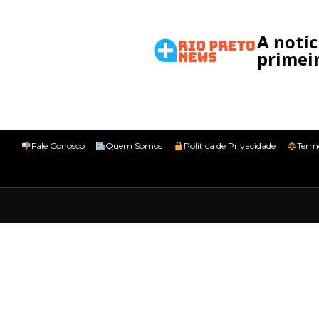
A notí
primeir
Fale Conosco
Quem Somos
Política de Privacidade
Term