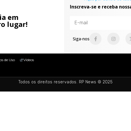
Inscreva-se e receba noss
cia em
o lugar!
Siga-nos
os de Uso
Vídeos
Todos os direitos reservados. RP News © 2025