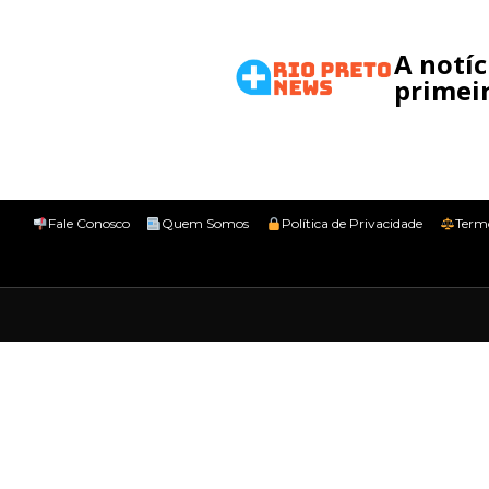
A notí
primeir
Fale Conosco
Quem Somos
Política de Privacidade
Term