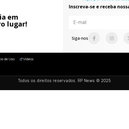
Inscreva-se e receba noss
cia em
o lugar!
Siga-nos
os de Uso
Vídeos
Todos os direitos reservados. RP News © 2025