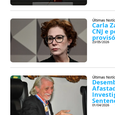
Últimas Notíc
Carla Z
CNJ e p
provisó
23/05/2026
Últimas Notíc
Desemb
Afasta
Investi
Senten
01/04/2026