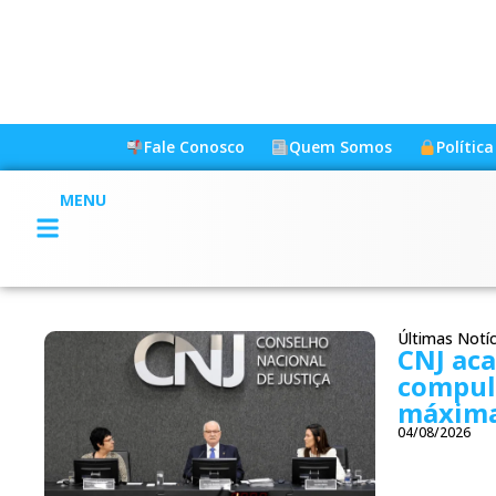
Fale Conosco
Quem Somos
Polític
MENU
Últimas Notíc
CNJ ac
compul
máxima
04/08/2026