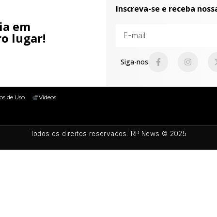
Inscreva-se e receba noss
cia em
o lugar!
Siga-nos
os de Uso
Vídeos
Todos os direitos reservados. RP News © 2025