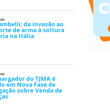
ias
ambelli: da invasão ao
orte de arma à soltura
ria na Itália
ias
argador do TJMA é
do em Nova Fase de
gação sobre Venda de
ças