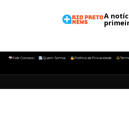
A notí
primeir
Fale Conosco
Quem Somos
Política de Privacidade
Term