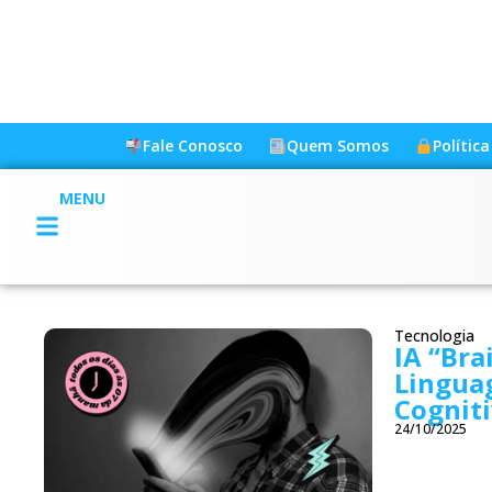
Fale Conosco
Quem Somos
Polític
MENU
Tecnologia
IA “Bra
Lingua
Cognit
24/10/2025