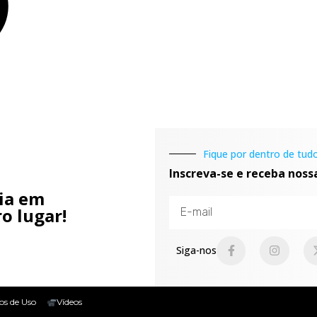
Fique por dentro de tudo
Inscreva-se e receba noss
cia em
o lugar!
Siga-nos
os de Uso
Vídeos