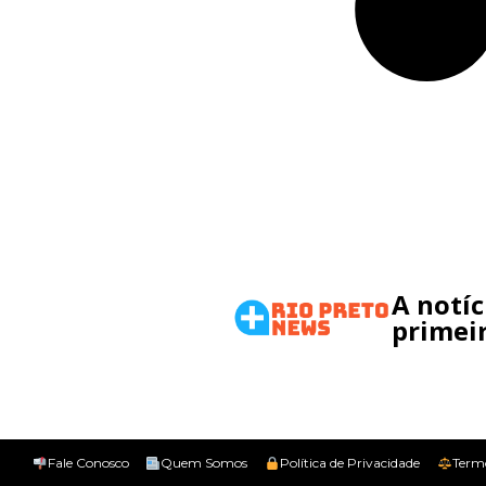
A notí
primeir
Fale Conosco
Quem Somos
Política de Privacidade
Term