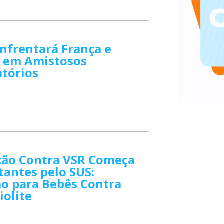
Enfrentará França e
a em Amistosos
atórios
ção Contra VSR Começa
antes pelo SUS:
ão para Bebês Contra
iolite