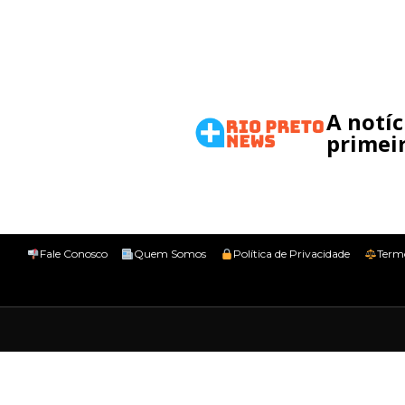
A notí
primeir
Fale Conosco
Quem Somos
Política de Privacidade
Term