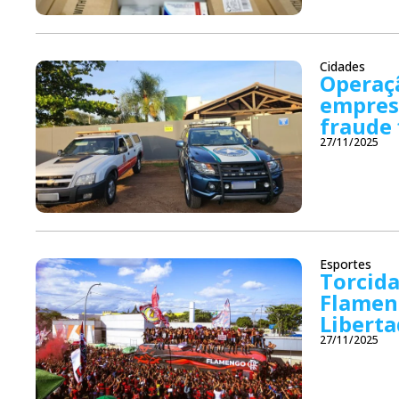
Cidades
Operaç
empres
fraude 
27/11/2025
Esportes
Torcid
Flameng
Libert
27/11/2025