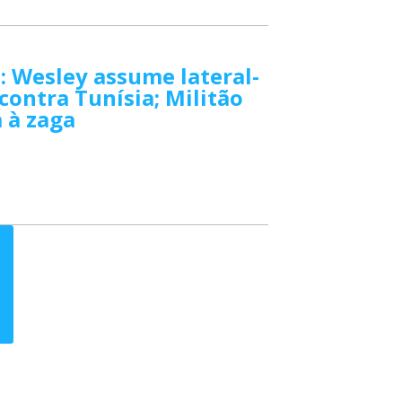
: Wesley assume lateral-
 contra Tunísia; Militão
 à zaga