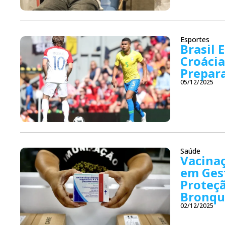
Esportes
Brasil 
Croáci
Prepar
05/12/2025
Saúde
Vacina
em Gest
Proteç
Bronqu
02/12/2025