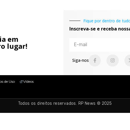
Fique por dentro de tudo
Inscreva-se e receba noss
cia em
o lugar!
Siga-nos
os de Uso
Vídeos
Todos os direitos reservados. RP News © 2025