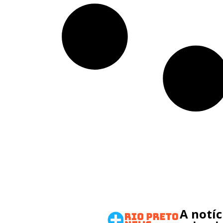
A notí