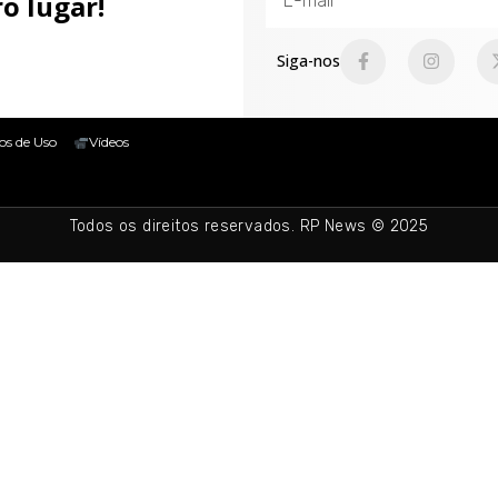
o lugar!
Siga-nos
os de Uso
Vídeos
Todos os direitos reservados. RP News © 2025