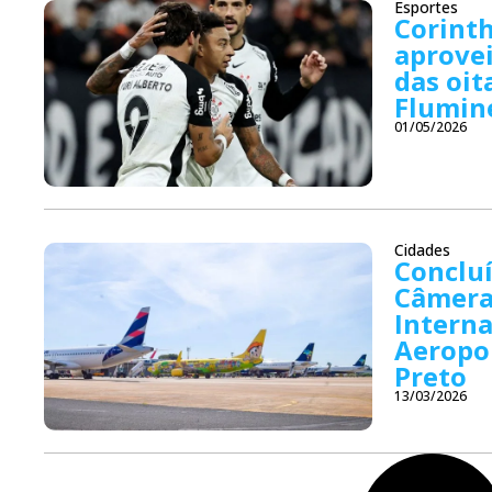
Esportes
Corint
aprove
das oit
Flumin
01/05/2026
Cidades
Concluí
Câmeras
Interna
Aeropor
Preto
13/03/2026