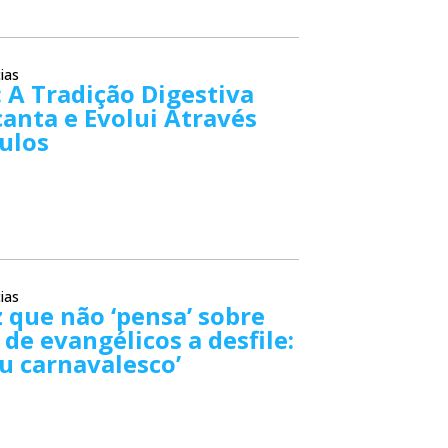
ias
: A Tradição Digestiva
anta e Evolui Através
ulos
ias
z que não ‘pensa’ sobre
s de evangélicos a desfile:
u carnavalesco’