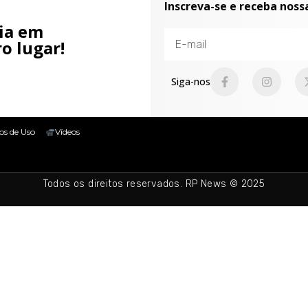
Inscreva-se e receba noss
cia em
o lugar!
Siga-nos
os de Uso
Vídeos
Todos os direitos reservados. RP News © 2025