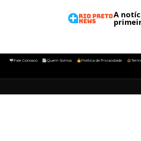
A notí
primeir
Fale Conosco
Quem Somos
Política de Privacidade
Term