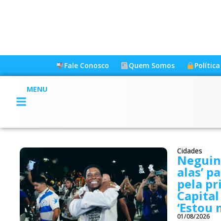
Fale Conosco
Quem Somos
Polític
MENU
Cidades
Neguinh
alas’ p
pela pr
Capital
‘Estou 
01/08/2026