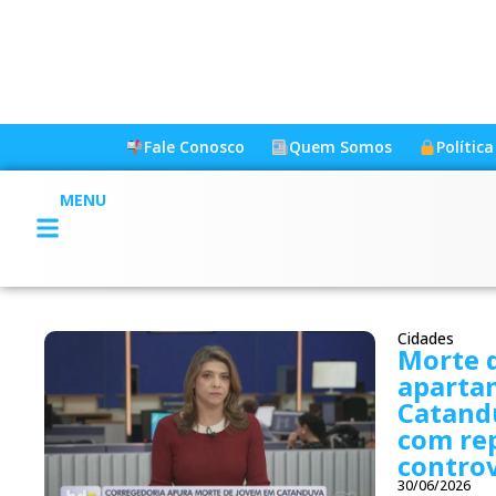
Fale Conosco
Quem Somos
Polític
MENU
Cidades
Morte 
apartam
Catandu
com re
controv
30/06/2026