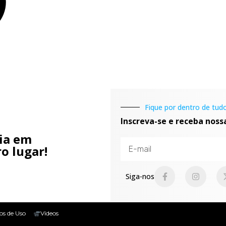
Fique por dentro de tudo
Inscreva-se e receba noss
cia em
o lugar!
Siga-nos
os de Uso
Vídeos