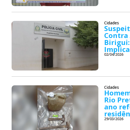
Cidades
Suspeit
Contra 
Birigui
Implic
02/04/2026
Cidades
Homem 
Rio Pre
ano re
residên
29/03/2026