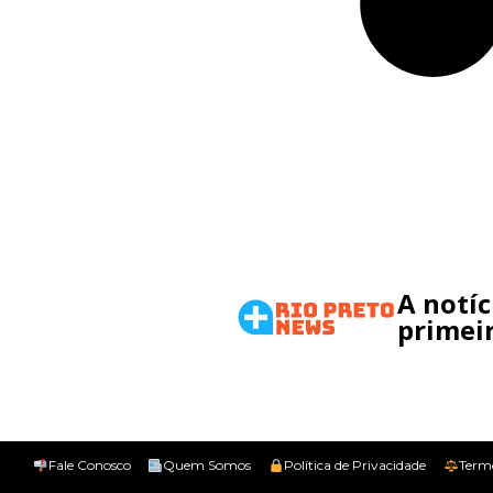
A notí
primeir
Fale Conosco
Quem Somos
Política de Privacidade
Term