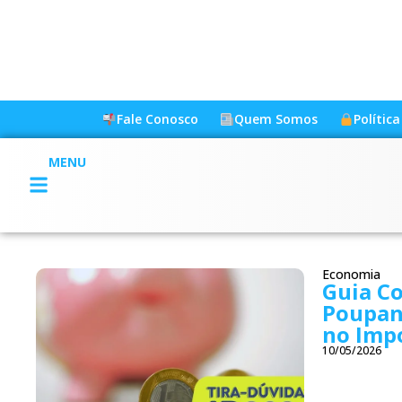
Fale Conosco
Quem Somos
Polític
MENU
Economia
Guia C
Poupanç
no Imp
10/05/2026