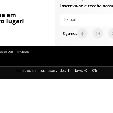
Inscreva-se e receba noss
cia em
o lugar!
Siga-nos
os de Uso
Vídeos
Todos os direitos reservados. RP News © 2025