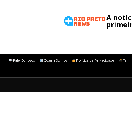
A notí
primeir
Fale Conosco
Quem Somos
Política de Privacidade
Term