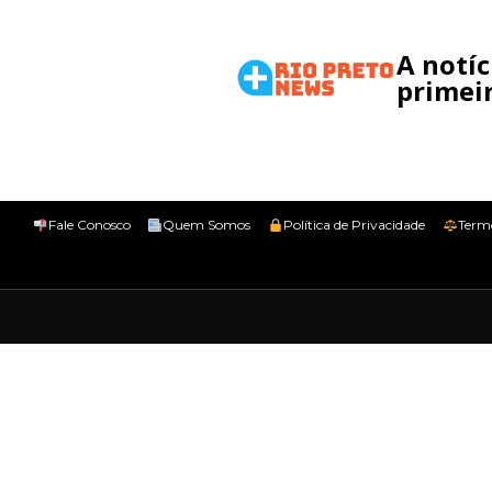
A notí
primeir
Fale Conosco
Quem Somos
Política de Privacidade
Term