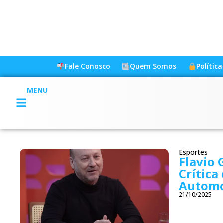
Fale Conosco
Quem Somos
Polític
MENU
Esportes
Flavio 
Crítica
Automo
21/10/2025