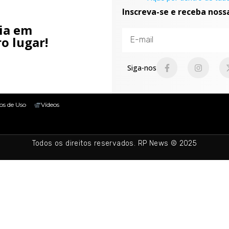
Inscreva-se e receba noss
cia em
o lugar!
Siga-nos
os de Uso
Vídeos
Todos os direitos reservados. RP News © 2025