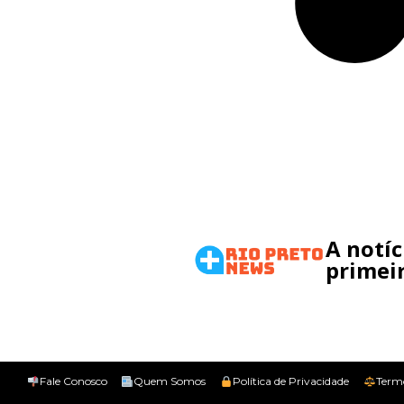
A notí
primeir
Fale Conosco
Quem Somos
Política de Privacidade
Term