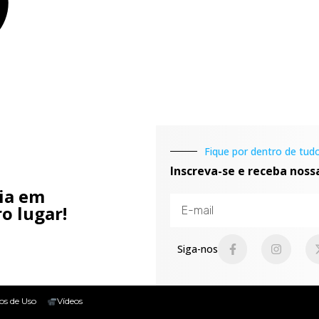
Fique por dentro de tudo
Inscreva-se e receba noss
cia em
o lugar!
Siga-nos
os de Uso
Vídeos