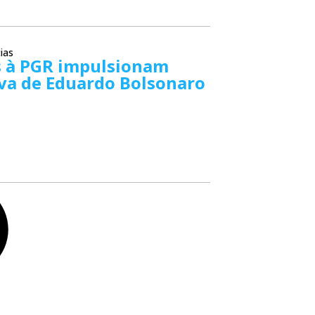
ias
s à PGR impulsionam
va de Eduardo Bolsonaro