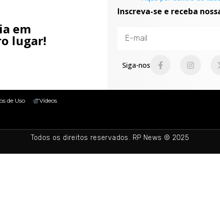
Inscreva-se e receba noss
cia em
o lugar!
Siga-nos
os de Uso
Vídeos
Todos os direitos reservados. RP News © 2025