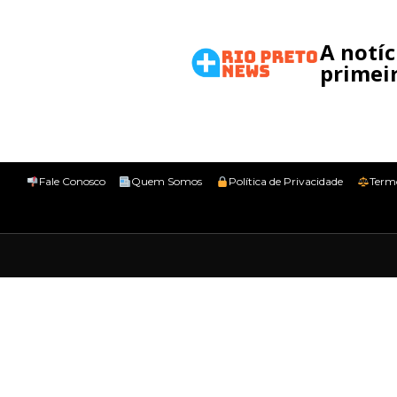
A notí
primeir
Fale Conosco
Quem Somos
Política de Privacidade
Term