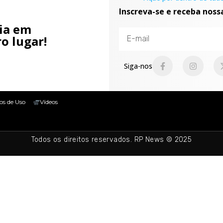
Inscreva-se e receba noss
cia em
o lugar!
Siga-nos
os de Uso
Vídeos
Todos os direitos reservados. RP News © 2025