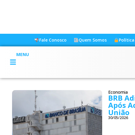
Fale Conosco
Quem Somos
Polític
MENU
Economia
BRB Ad
Após A
União
30/05/2026