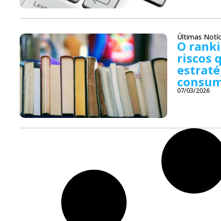
Últimas Notíc
O rank
riscos 
estraté
consum
07/03/2026