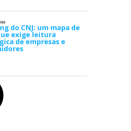
ias
ing do CNJ: um mapa de
que exige leitura
gica de empresas e
idores