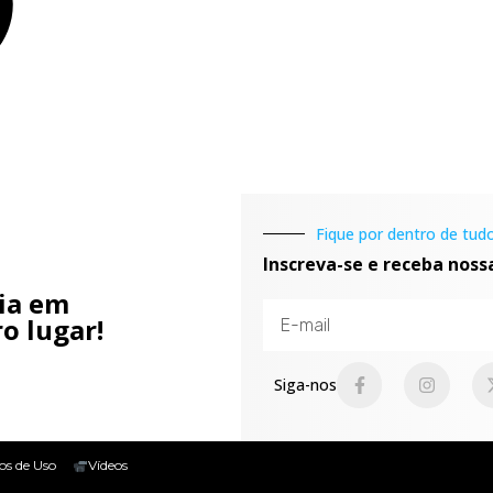
Fique por dentro de tudo
Inscreva-se e receba noss
cia em
o lugar!
Siga-nos
os de Uso
Vídeos