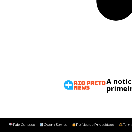
A notí
primeir
Fale Conosco
Quem Somos
Política de Privacidade
Term