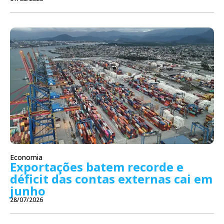
Economia
Exportações batem recorde e
déficit das contas externas cai em
junho
28/07/2026