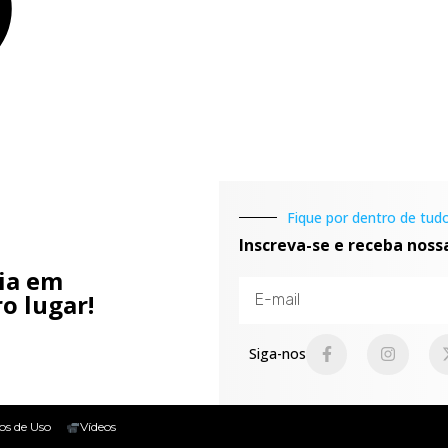
Fique por dentro de tudo
Inscreva-se e receba noss
cia em
o lugar!
Siga-nos
os de Uso
Vídeos