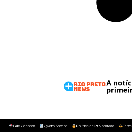
A notí
primeir
Fale Conosco
Quem Somos
Política de Privacidade
Term