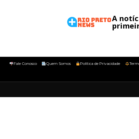
A notí
primeir
Fale Conosco
Quem Somos
Política de Privacidade
Term