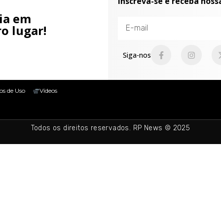
Inscreva-se e receba noss
cia em
o lugar!
Siga-nos
os de Uso
Vídeos
Todos os direitos reservados. RP News © 2025