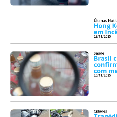
Últimas Notíc
Hong K
em Inc
29/11/2025
Saúde
Brasil 
confirm
com me
20/11/2025
Cidades
Tragédi