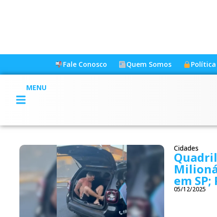
Fale Conosco
Quem Somos
Polític
MENU
Cidades
Quadril
Milioná
em SP; 
05/12/2025