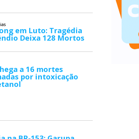
ias
ong em Luto: Tragédia
êndio Deixa 128 Mortos
chega a 16 mortes
adas por intoxicação
tanol
a na BR-153: Garupa