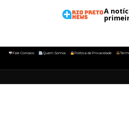
A notí
primeir
Fale Conosco
Quem Somos
Política de Privacidade
Term