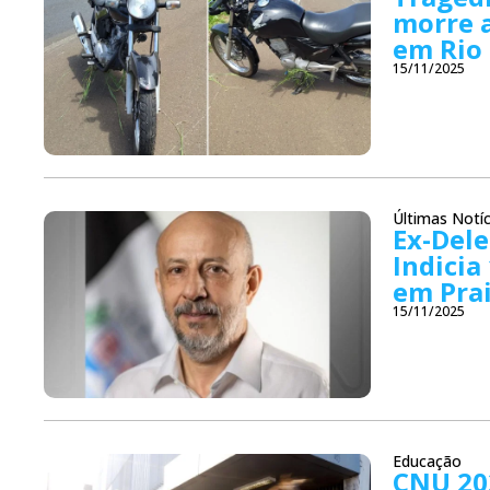
morre 
em Rio
15/11/2025
Últimas Notíc
Ex-Dele
Indicia
em Pra
15/11/2025
Educação
CNU 202