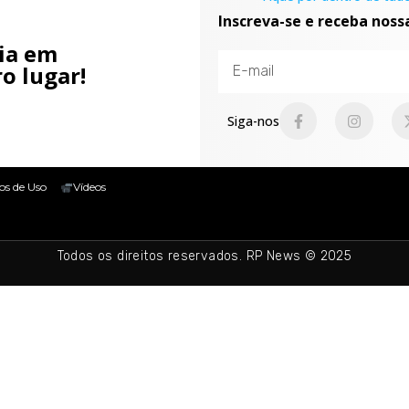
Inscreva-se e receba noss
cia em
o lugar!
Siga-nos
os de Uso
Vídeos
Todos os direitos reservados. RP News © 2025