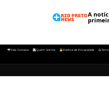
A notí
primeir
Fale Conosco
Quem Somos
Política de Privacidade
Term