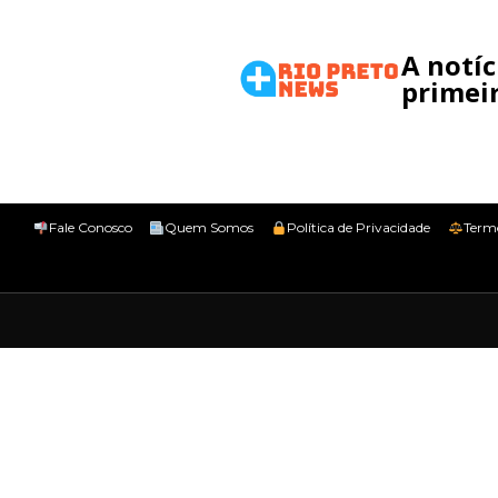
A notí
primeir
Fale Conosco
Quem Somos
Política de Privacidade
Term