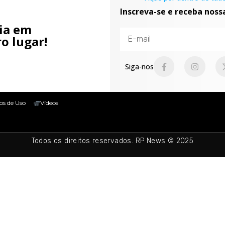
Inscreva-se e receba noss
cia em
o lugar!
Siga-nos
os de Uso
Vídeos
Todos os direitos reservados. RP News © 2025