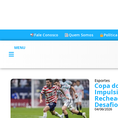
Fale Conosco
Quem Somos
Polític
MENU
Esportes
Copa d
Impuls
Rechea
Desafio
04/06/2026