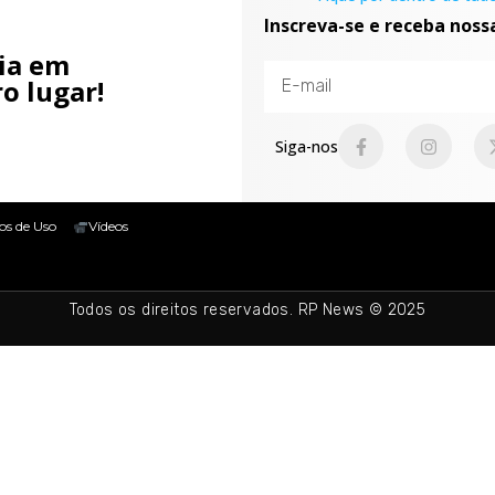
Inscreva-se e receba noss
cia em
o lugar!
Siga-nos
os de Uso
Vídeos
Todos os direitos reservados. RP News © 2025