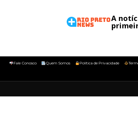
A notí
primeir
Fale Conosco
Quem Somos
Política de Privacidade
Term