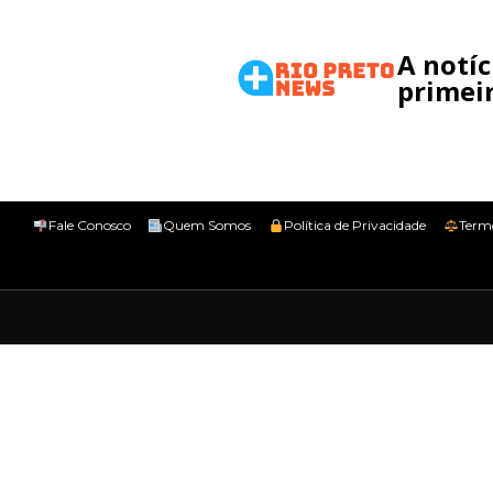
A notí
primeir
Fale Conosco
Quem Somos
Política de Privacidade
Term