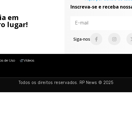
Inscreva-se e receba noss
cia em
o lugar!
Siga-nos
os de Uso
Vídeos
Todos os direitos reservados. RP News © 2025