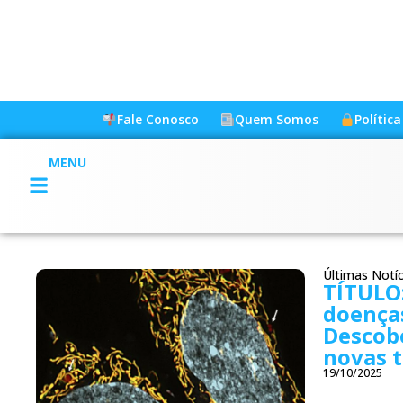
Fale Conosco
Quem Somos
Polític
MENU
Últimas Notíc
TÍTULO:
doenças
Descob
novas t
19/10/2025