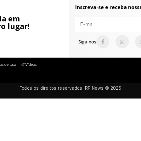
Inscreva-se e receba noss
cia em
o lugar!
Siga-nos
os de Uso
Vídeos
Todos os direitos reservados. RP News © 2025