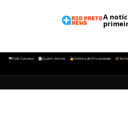
A notí
primeir
Fale Conosco
Quem Somos
Política de Privacidade
Term