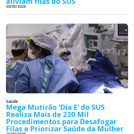
aliviam filas do SUS
30/05/2026
Saúde
Mega Mutirão ‘Dia E’ do SUS
Realiza Mais de 230 Mil
Procedimentos para Desafogar
Filas e Priorizar Saúde da Mulher
21/03/2026