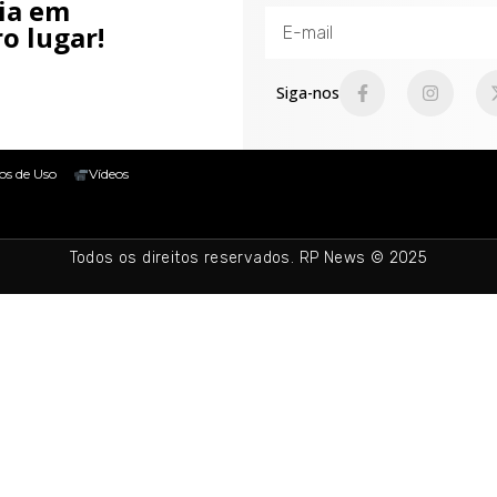
cia em
o lugar!
Siga-nos
os de Uso
Vídeos
Todos os direitos reservados. RP News © 2025