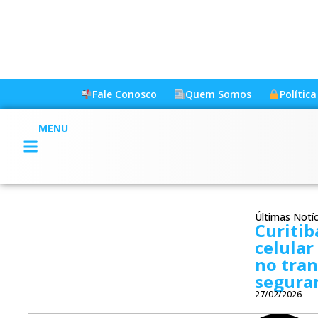
Fale Conosco
Quem Somos
Polític
MENU
Últimas Notíc
Curiti
celular
no tran
segura
27/02/2026