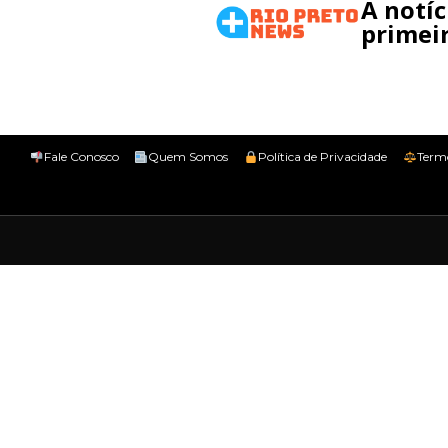
A notí
primeir
Fale Conosco
Quem Somos
Política de Privacidade
Term