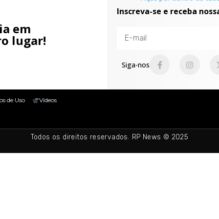
Inscreva-se e receba noss
cia em
o lugar!
Siga-nos
os de Uso
Vídeos
Todos os direitos reservados. RP News © 2025