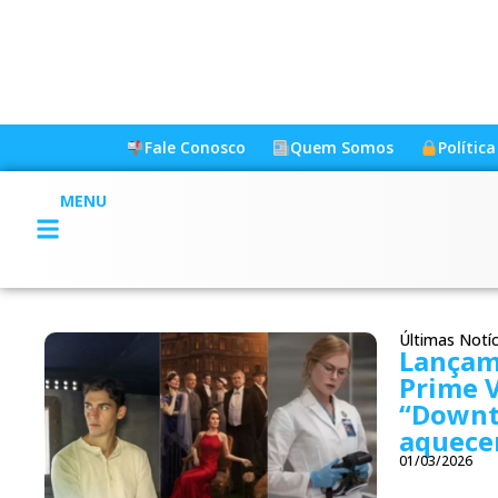
Fale Conosco
Quem Somos
Polític
MENU
Últimas Notíc
Lançam
Prime V
“Downt
aquece
01/03/2026