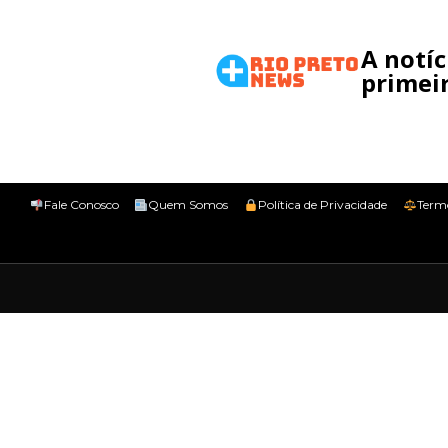
A notí
primeir
Fale Conosco
Quem Somos
Política de Privacidade
Term