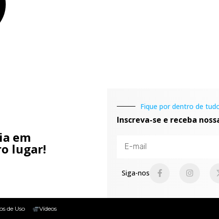
Fique por dentro de tudo
Inscreva-se e receba noss
cia em
o lugar!
Siga-nos
os de Uso
Vídeos