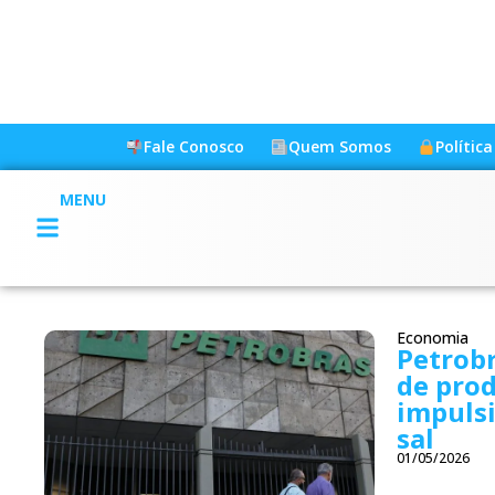
Fale Conosco
Quem Somos
Polític
MENU
Economia
Petrobr
de prod
impulsi
sal
01/05/2026