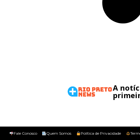
A notí
primeir
Fale Conosco
Quem Somos
Política de Privacidade
Term