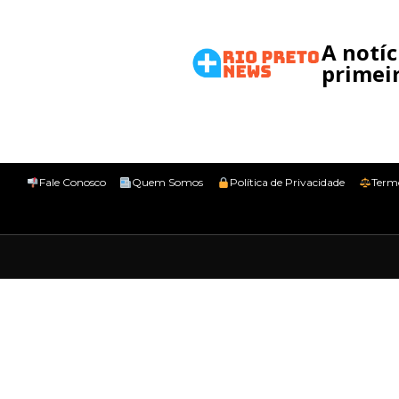
A notí
primeir
Fale Conosco
Quem Somos
Política de Privacidade
Term