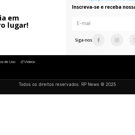
Inscreva-se e receba noss
cia em
o lugar!
Siga-nos
os de Uso
Vídeos
Todos os direitos reservados. RP News © 2025