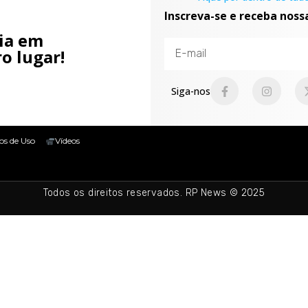
Inscreva-se e receba noss
cia em
o lugar!
Siga-nos
os de Uso
Vídeos
Todos os direitos reservados. RP News © 2025