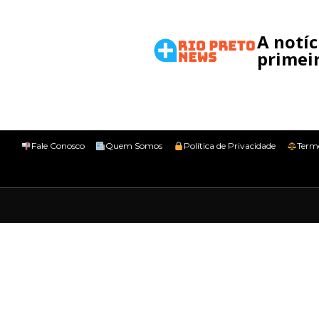
A notí
primeir
Fale Conosco
Quem Somos
Política de Privacidade
Term