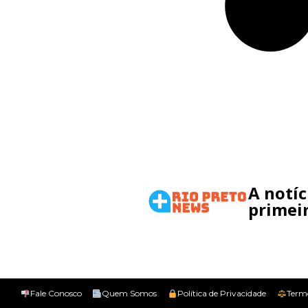
A notí
primeir
Fale Conosco
Quem Somos
Política de Privacidade
Term