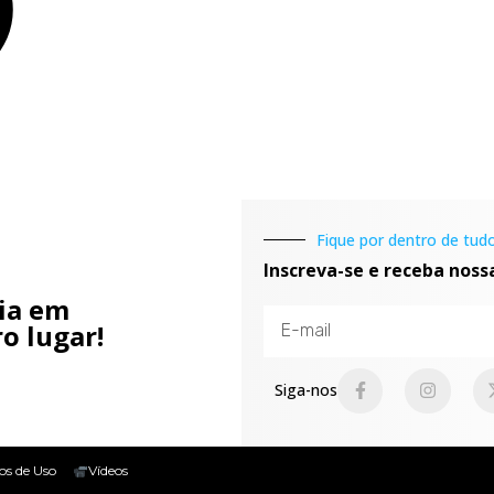
Fique por dentro de tudo
Inscreva-se e receba noss
cia em
o lugar!
Siga-nos
os de Uso
Vídeos