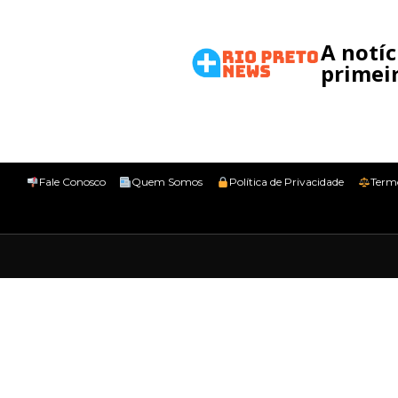
A notí
primeir
Fale Conosco
Quem Somos
Política de Privacidade
Term