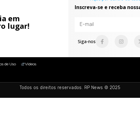
Inscreva-se e receba noss
cia em
o lugar!
Siga-nos
os de Uso
Vídeos
Todos os direitos reservados. RP News © 2025