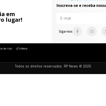
Inscreva-se e receba noss
cia em
o lugar!
Siga-nos
os de Uso
Vídeos
Todos os direitos reservados. RP News © 2025