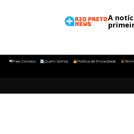
A notí
primeir
Fale Conosco
Quem Somos
Política de Privacidade
Term