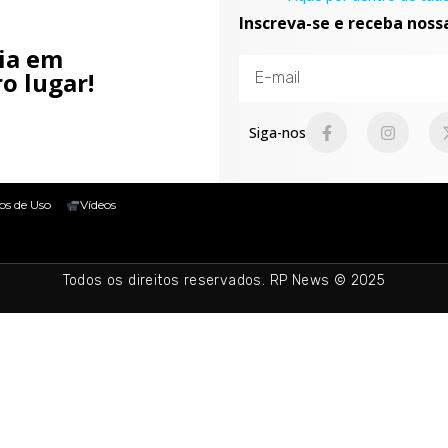
Inscreva-se e receba noss
cia em
o lugar!
Siga-nos
os de Uso
Vídeos
Todos os direitos reservados. RP News © 2025