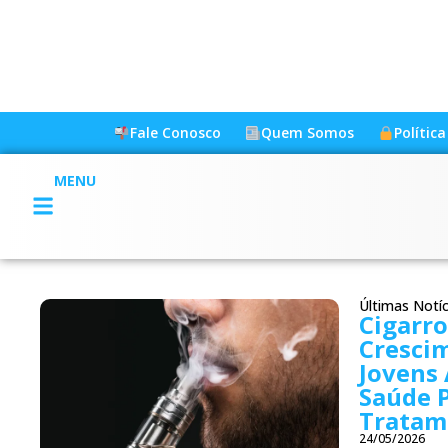
Fale Conosco
Quem Somos
Polític
MENU
Últimas Notíc
Cigarro
Cresci
Jovens 
Saúde P
Tratam
24/05/2026