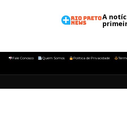
A notí
primeir
Fale Conosco
Quem Somos
Política de Privacidade
Term