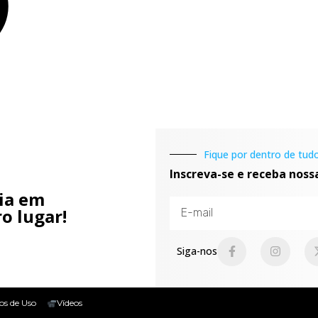
Fique por dentro de tudo
Inscreva-se e receba noss
cia em
o lugar!
Siga-nos
os de Uso
Vídeos