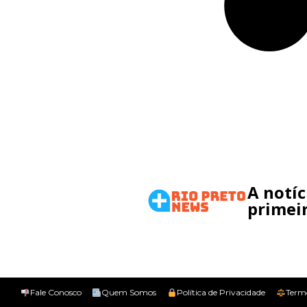
A notí
primeir
Fale Conosco
Quem Somos
Política de Privacidade
Term