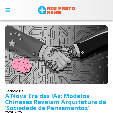
Tecnologia
A Nova Era das IAs: Modelos
Chineses Revelam Arquitetura de
‘Sociedade de Pensamentos’
26/01/2026