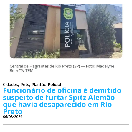
Cidades
,
Pets
,
Plantão Polícial
Funcionário de oficina é demitido
suspeito de furtar Spitz Alemão
que havia desaparecido em Rio
Preto
06/08/2026