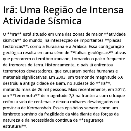
Irã: Uma Região de Intensa
Atividade Sísmica
O **Irã** está situado em uma das zonas de maior **atividade
sísmica** do mundo, na intersecção de importantes **placas
tectônicas**, como a Eurasiana e a Arábica. Essa configuração
geológica resulta em uma série de **falhas geológicas** ativas
que percorrem o território iraniano, tornando-o palco frequente
de tremores de terra. Historicamente, o país já enfrentou
terremotos devastadores, que causaram perdas humanas e
materiais significativas. Em 2003, um tremor de magnitude 6,6
destruiu a antiga cidade de Bam, no sudeste do **Irã**,
matando mais de 26 mil pessoas. Mais recentemente, em 2017,
um **terremoto** de magnitude 7,3 na fronteira com o Iraque
ceifou a vida de centenas e deixou milhares desabrigados na
província de Kermanshah. Esses episódios servem como um
lembrete sombrio da fragilidade da vida diante das forças da
natureza e da necessidade contínua de **segurança
estrutural**.