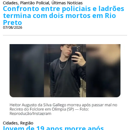
Cidades
,
Plantão Polícial
,
Últimas Notícias
Confronto entre policiais e ladrões
termina com dois mortos em Rio
Preto
07/08/2026
Cidades
,
Região
Jovem de 19 anos morre após