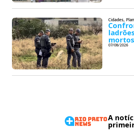
Cidades
,
Plan
Confron
ladrõe
mortos
07/08/2026
A notí
primeir