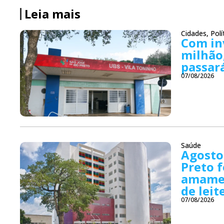
Leia mais
Cidades
,
Polí
Com in
milhão
passar
07/08/2026
Saúde
Agosto
Preto f
amamen
de lei
07/08/2026