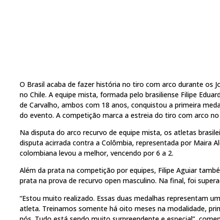
O Brasil acaba de fazer história no tiro com arco durante os
no Chile. A equipe mista, formada pelo brasiliense Filipe Edua
de Carvalho, ambos com 18 anos, conquistou a primeira meda
do evento. A competição marca a estreia do tiro com arco no 
Na disputa do arco recurvo de equipe mista, os atletas brasi
disputa acirrada contra a Colômbia, representada por Maira Al
colombiana levou a melhor, vencendo por 6 a 2.
Além da prata na competição por equipes, Filipe Aguiar també
prata na prova de recurvo open masculino. Na final, foi supera
“Estou muito realizado. Essas duas medalhas representam um 
atleta. Treinamos somente há oito meses na modalidade, prim
nós. Tudo está sendo muito surpreendente e especial”, comem