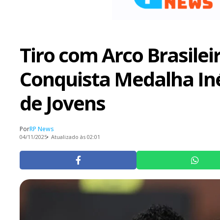
Tiro com Arco Brasileir
Conquista Medalha In
de Jovens
Por
RP News
04/11/2025
Atualizado às 02:01