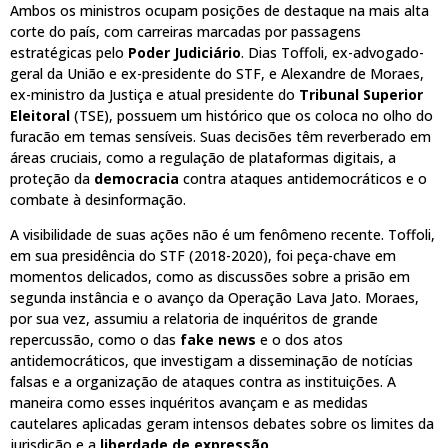
Ambos os ministros ocupam posições de destaque na mais alta
corte do país, com carreiras marcadas por passagens
estratégicas pelo
Poder Judiciário
. Dias Toffoli, ex-advogado-
geral da União e ex-presidente do STF, e Alexandre de Moraes,
ex-ministro da Justiça e atual presidente do
Tribunal Superior
Eleitoral
(TSE), possuem um histórico que os coloca no olho do
furacão em temas sensíveis. Suas decisões têm reverberado em
áreas cruciais, como a regulação de plataformas digitais, a
proteção da
democracia
contra ataques antidemocráticos e o
combate à desinformação.
A visibilidade de suas ações não é um fenômeno recente. Toffoli,
em sua presidência do STF (2018-2020), foi peça-chave em
momentos delicados, como as discussões sobre a prisão em
segunda instância e o avanço da Operação Lava Jato. Moraes,
por sua vez, assumiu a relatoria de inquéritos de grande
repercussão, como o das
fake news
e o dos atos
antidemocráticos, que investigam a disseminação de notícias
falsas e a organização de ataques contra as instituições. A
maneira como esses inquéritos avançam e as medidas
cautelares aplicadas geram intensos debates sobre os limites da
jurisdição e a
liberdade de expressão
.