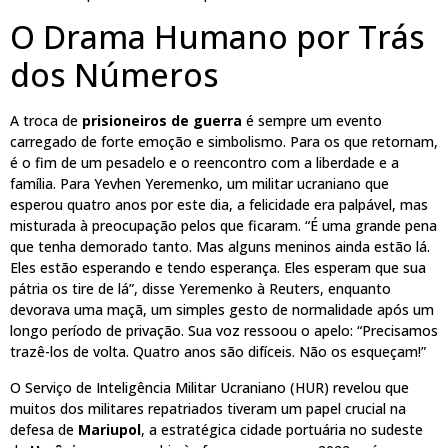
O Drama Humano por Trás
dos Números
A troca de
prisioneiros de guerra
é sempre um evento
carregado de forte emoção e simbolismo. Para os que retornam,
é o fim de um pesadelo e o reencontro com a liberdade e a
família. Para Yevhen Yeremenko, um militar ucraniano que
esperou quatro anos por este dia, a felicidade era palpável, mas
misturada à preocupação pelos que ficaram. “É uma grande pena
que tenha demorado tanto. Mas alguns meninos ainda estão lá.
Eles estão esperando e tendo esperança. Eles esperam que sua
pátria os tire de lá”, disse Yeremenko à Reuters, enquanto
devorava uma maçã, um simples gesto de normalidade após um
longo período de privação. Sua voz ressoou o apelo: “Precisamos
trazê-los de volta. Quatro anos são difíceis. Não os esqueçam!”
O Serviço de Inteligência Militar Ucraniano (HUR) revelou que
muitos dos militares repatriados tiveram um papel crucial na
defesa de
Mariupol
, a estratégica cidade portuária no sudeste