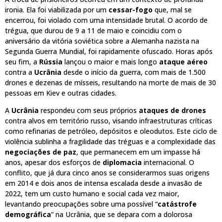
ironia. Ela foi viabilizada por um
cessar-fogo
que, mal se
encerrou, foi violado com uma intensidade brutal. O acordo de
trégua, que durou de 9 a 11 de maio e coincidiu com o
aniversário da vitória soviética sobre a Alemanha nazista na
Segunda Guerra Mundial, foi rapidamente ofuscado. Horas após
seu fim, a
Rússia
lançou o maior e mais longo
ataque aéreo
contra a
Ucrânia
desde o início da guerra, com mais de 1.500
drones e dezenas de mísseis, resultando na morte de mais de 30
pessoas em Kiev e outras cidades.
A
Ucrânia
respondeu com seus próprios
ataques de drones
contra alvos em território russo, visando infraestruturas críticas
como refinarias de petróleo, depósitos e oleodutos. Este ciclo de
violência sublinha a fragilidade das tréguas e a complexidade das
negociações de paz
, que permanecem em um impasse há
anos, apesar dos esforços de
diplomacia
internacional. O
conflito, que já dura cinco anos se considerarmos suas origens
em 2014 e dois anos de intensa escalada desde a invasão de
2022, tem um custo humano e social cada vez maior,
levantando preocupações sobre uma possível “
catástrofe
demográfica
” na Ucrânia, que se depara com a dolorosa