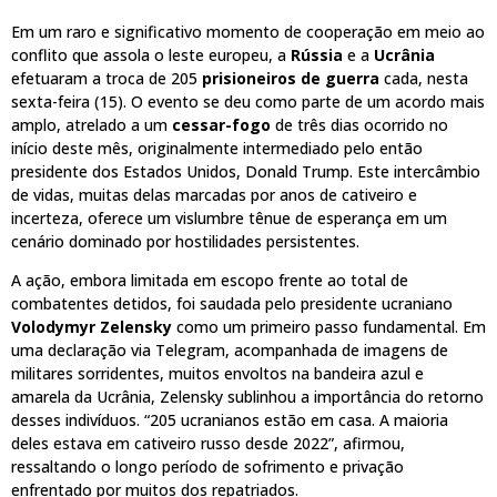
Em um raro e significativo momento de cooperação em meio ao
conflito que assola o leste europeu, a
Rússia
e a
Ucrânia
efetuaram a troca de 205
prisioneiros de guerra
cada, nesta
sexta-feira (15). O evento se deu como parte de um acordo mais
amplo, atrelado a um
cessar-fogo
de três dias ocorrido no
início deste mês, originalmente intermediado pelo então
presidente dos Estados Unidos, Donald Trump. Este intercâmbio
de vidas, muitas delas marcadas por anos de cativeiro e
incerteza, oferece um vislumbre tênue de esperança em um
cenário dominado por hostilidades persistentes.
A ação, embora limitada em escopo frente ao total de
combatentes detidos, foi saudada pelo presidente ucraniano
Volodymyr Zelensky
como um primeiro passo fundamental. Em
uma declaração via Telegram, acompanhada de imagens de
militares sorridentes, muitos envoltos na bandeira azul e
amarela da Ucrânia, Zelensky sublinhou a importância do retorno
desses indivíduos. “205 ucranianos estão em casa. A maioria
deles estava em cativeiro russo desde 2022”, afirmou,
ressaltando o longo período de sofrimento e privação
enfrentado por muitos dos repatriados.