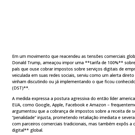
Em um movimento que reacendeu as tensões comerciais globa
Donald Trump, ameaçou impor uma **tarifa de 100%** sobre 
país que ouse cobrar impostos sobre serviços digitais de emp
veiculada em suas redes sociais, serviu como um alerta diret
vinham discutindo ou já implementando o que ficou conhecid
(DST)**.
A medida expressa a postura agressiva do então líder americ
EUA, como Google, Apple, Facebook e Amazon – frequenteme
argumentou que a cobrança de impostos sobre a receita de se
“penalidade” injusta, prometendo retaliação imediata e sever
com parceiros comerciais tradicionais, mas também expôs a
digital** global.