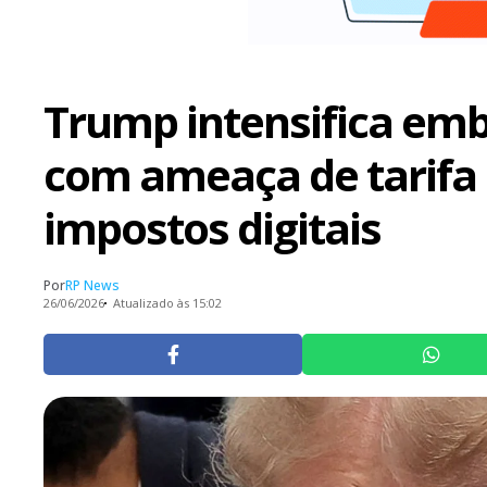
Trump intensifica emb
com ameaça de tarifa
impostos digitais
Por
RP News
26/06/2026
Atualizado às 15:02