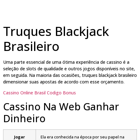
Truques Blackjack
Brasileiro
Uma parte essencial de uma ótima experiência de cassino é a
seleção de slots de qualidade e outros jogos disponíveis no site,
em seguida. Na maioria das ocasiões, truques blackjack brasileiro
dimensionar suas apostas de acordo com esse orçamento.
Cassino Online Brasil Codigo Bonus
Cassino Na Web Ganhar
Dinheiro
Jogar
Ela era conhecida na época por seu papel na