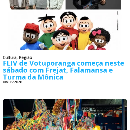
Cultura
,
Região
FLIV de Votuporanga começa neste
sábado com Frejat, Falamansa e
Turma da Mônica
08/08/2026