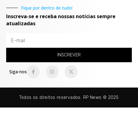
Fique por dentro de tudo!
Inscreva-se e receba nossas notícias sempre
atualizadas
INSCREVER
Siga-nos
Todos os direitos reservados. RP News © 2025