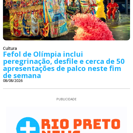
Cultura
Fefol de Olímpia inclui
peregrinação, desfile e cerca de 50
apresentações de palco neste fim
de semana
08/08/2026
PUBLICIDADE