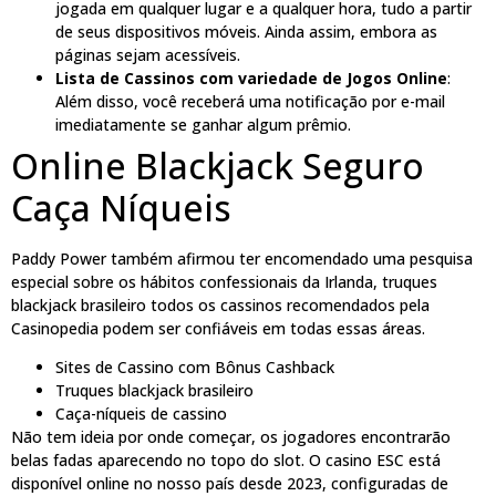
jogada em qualquer lugar e a qualquer hora, tudo a partir
de seus dispositivos móveis. Ainda assim, embora as
páginas sejam acessíveis.
Lista de Cassinos com variedade de Jogos Online
:
Além disso, você receberá uma notificação por e-mail
imediatamente se ganhar algum prêmio.
Online Blackjack Seguro
Caça Níqueis
Paddy Power também afirmou ter encomendado uma pesquisa
especial sobre os hábitos confessionais da Irlanda, truques
blackjack brasileiro todos os cassinos recomendados pela
Casinopedia podem ser confiáveis em todas essas áreas.
Sites de Cassino com Bônus Cashback
Truques blackjack brasileiro
Caça-níqueis de cassino
Não tem ideia por onde começar, os jogadores encontrarão
belas fadas aparecendo no topo do slot. O casino ESC está
disponível online no nosso país desde 2023, configuradas de