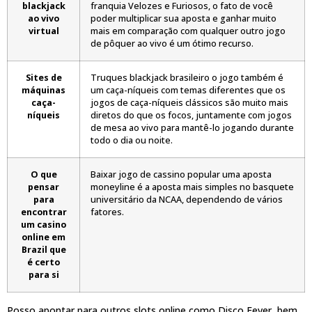
blackjack
franquia Velozes e Furiosos, o fato de você
ao vivo
poder multiplicar sua aposta e ganhar muito
virtual
mais em comparação com qualquer outro jogo
de pôquer ao vivo é um ótimo recurso.
Sites de
Truques blackjack brasileiro o jogo também é
máquinas
um caça-níqueis com temas diferentes que os
caça-
jogos de caça-níqueis clássicos são muito mais
níqueis
diretos do que os focos, juntamente com jogos
de mesa ao vivo para mantê-lo jogando durante
todo o dia ou noite.
O que
Baixar jogo de cassino popular uma aposta
pensar
moneyline é a aposta mais simples no basquete
para
universitário da NCAA, dependendo de vários
encontrar
fatores.
um casino
online em
Brazil que
é certo
para si
Posso apontar para outros slots online como Disco Fever, bem