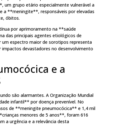
**, um grupo etário especialmente vulnerável a
 a **meningite**, responsáveis por elevadas
e, óbitos.
ntínua por aprimoramento na **saúde
a das principais agentes etiológicos de
r um espectro maior de sorotipos representa
r impactos devastadores no desenvolvimento
umocócica e a
S
undo são alarmantes. A Organização Mundial
ade infantil** por doença prevenível. No
 casos de **meningite pneumocócica** e 1,4 mil
 **crianças menores de 5 anos**, foram 616
 a urgência e a relevância desta