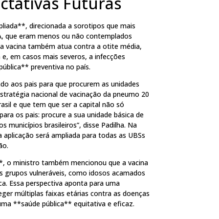
ctativas Futuras
liada**, direcionada a sorotipos que mais
9A, que eram menos ou não contemplados
 a vacina também atua contra a otite média,
a e, em casos mais severos, a infecções
ública** preventiva no país.
ando aos pais para que procurem as unidades
stratégia nacional de vacinação da pneumo 20
asil e que tem que ser a capital não só
 para os pais: procure a sua unidade básica de
s municípios brasileiros”, disse Padilha. Na
 a aplicação será ampliada para todas as UBSs
ão.
**, o ministro também mencionou que a vacina
ros grupos vulneráveis, como idosos acamados
a. Essa perspectiva aponta para uma
er múltiplas faixas etárias contra as doenças
a **saúde pública** equitativa e eficaz.