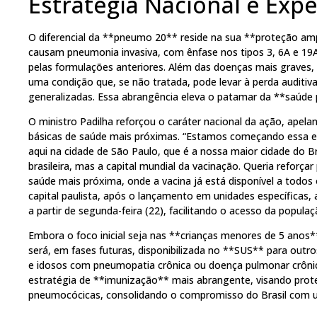
Estratégia Nacional e Expe
O diferencial da **pneumo 20** reside na sua **proteção amp
causam pneumonia invasiva, com ênfase nos tipos 3, 6A e 1
pelas formulações anteriores. Além das doenças mais graves,
uma condição que, se não tratada, pode levar à perda auditiv
generalizadas. Essa abrangência eleva o patamar da **saúde p
O ministro Padilha reforçou o caráter nacional da ação, apel
básicas de saúde mais próximas. “Estamos começando essa e
aqui na cidade de São Paulo, que é a nossa maior cidade do Br
brasileira, mas a capital mundial da vacinação. Queria reforçar
saúde mais próxima, onde a vacina já está disponível a todos o
capital paulista, após o lançamento em unidades específicas,
a partir de segunda-feira (22), facilitando o acesso da populaç
Embora o foco inicial seja nas **crianças menores de 5 anos
será, em fases futuras, disponibilizada no **SUS** para out
e idosos com pneumopatia crônica ou doença pulmonar crônic
estratégia de **imunização** mais abrangente, visando proteg
pneumocócicas, consolidando o compromisso do Brasil com um