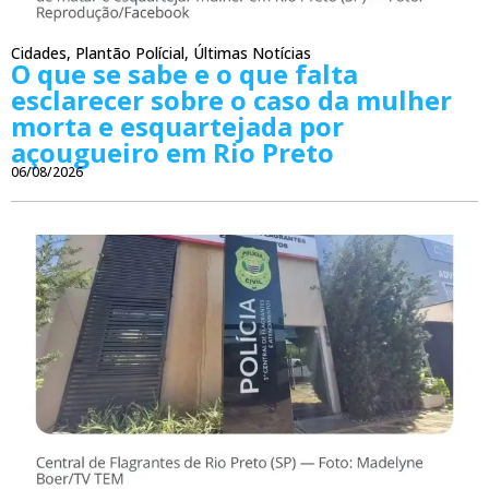
Cidades
,
Plantão Polícial
,
Últimas Notícias
O que se sabe e o que falta
esclarecer sobre o caso da mulher
morta e esquartejada por
açougueiro em Rio Preto
06/08/2026