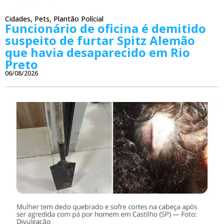
Cidades
,
Pets
,
Plantão Polícial
Funcionário de oficina é demitido
suspeito de furtar Spitz Alemão
que havia desaparecido em Rio
Preto
06/08/2026