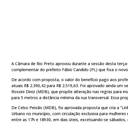
A Câmara de Rio Preto aprovou durante a sessão desta terça-fe
complementar do prefeito Fábio Candido (PL) que fixa o novo
De acordo com proposta, o valor do benefício pago aos profes
atuais R$ 2.390,42 para R$ 2.519,63. Foi aprovado ainda um s
Rossini Diniz (MDB), que propõe alteração nas regras para in
para 5 metros a distância mínima da rua transversal. Essa pro
De Celso Peixão (MDB), foi aprovada proposta que cria a “Li
Urbano no município, com circulação exclusiva para mulheres n
entre as 17h e 18h30, em dias úteis, excetuando-se sábados, 