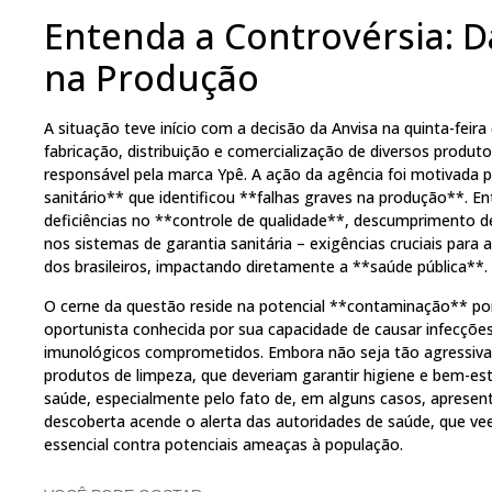
Entenda a Controvérsia: D
na Produção
A situação teve início com a decisão da Anvisa na quinta-feir
fabricação, distribuição e comercialização de diversos produ
responsável pela marca Ypê. A ação da agência foi motivada p
sanitário** que identificou **falhas graves na produção**. 
deficiências no **controle de qualidade**, descumprimento de 
nos sistemas de garantia sanitária – exigências cruciais par
dos brasileiros, impactando diretamente a **saúde pública**.
O cerne da questão reside na potencial **contaminação** p
oportunista conhecida por sua capacidade de causar infecçõe
imunológicos comprometidos. Embora não seja tão agressiva
produtos de limpeza, que deveriam garantir higiene e bem-es
saúde, especialmente pelo fato de, em alguns casos, apresenta
descoberta acende o alerta das autoridades de saúde, que veem
essencial contra potenciais ameaças à população.