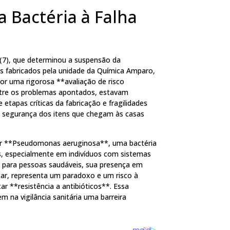
a Bactéria à Falha
a (7), que determinou a suspensão da
tos fabricados pela unidade da Química Amparo,
or uma rigorosa **avaliação de risco
Entre os problemas apontados, estavam
etapas críticas da fabricação e fragilidades
a a segurança dos itens que chegam às casas
or **Pseudomonas aeruginosa**, uma bactéria
s, especialmente em indivíduos com sistemas
 para pessoas saudáveis, sua presença em
tar, representa um paradoxo e um risco à
r **resistência a antibióticos**. Essa
 na vigilância sanitária uma barreira