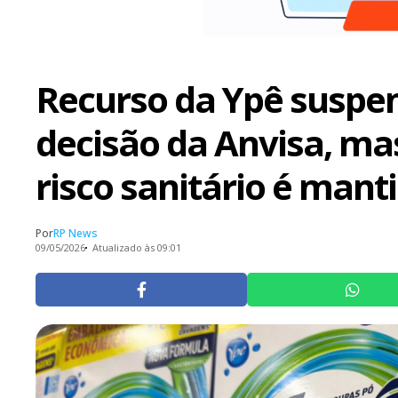
Recurso da Ypê suspen
decisão da Anvisa, mas
risco sanitário é mant
Por
RP News
09/05/2026
Atualizado às 09:01